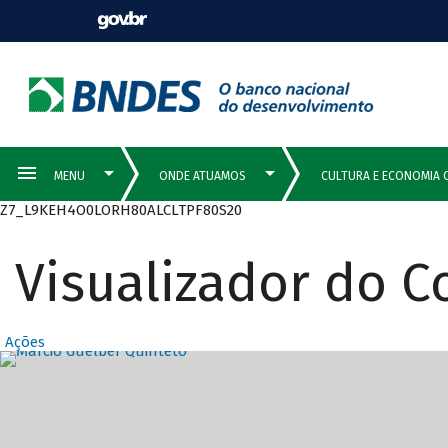
Z7_L9KEH4O0LORH80ALCLTPF80S20
Visualizador do 
Ações
Destaques Prin