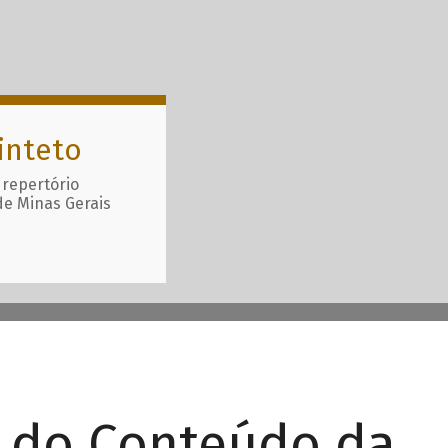
inteto
 repertório
de Minas Gerais
r do Conteúdo da