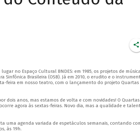
 lugar no Espaço Cultural BNDES: em 1985, os projetos de músic
 Sinfônica Brasileira (OSB). Já em 2010, o erudito e o instrumen
ta-feira em nosso teatro, com o lançamento do projeto Quartas
por dois anos, mas estamos de volta e com novidades! O Quartas
ocorre agora às sextas-feiras. Novo dia, mas a qualidade e talen
nta uma agenda variada de espetáculos semanais, contando co
s, às 19h.