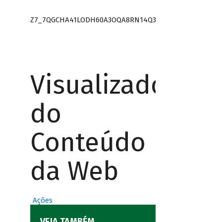
Z7_7QGCHA41LODH60A3OQA8RN14Q3
Visualizador
do
Conteúdo
da Web
Ações
VEJA TAMBÉM