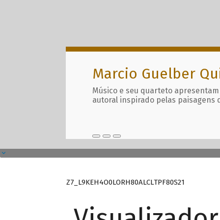
Marcio Guelber Qu
Músico e seu quarteto apresentam
autoral inspirado pelas paisagens 
Z7_L9KEH4O0LORH80ALCLTPF80S21
Visualizado