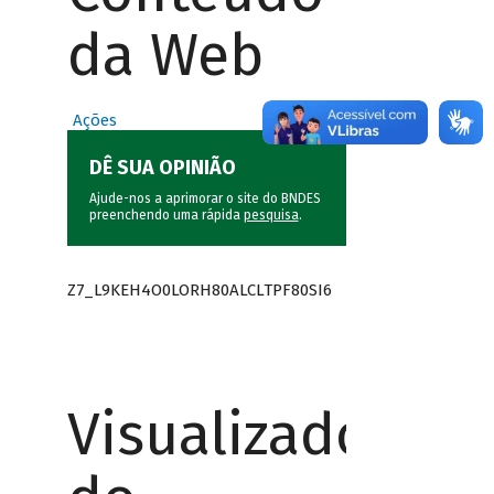
da Web
Ações
DÊ SUA OPINIÃO
Ajude-nos a aprimorar o site do BNDES
preenchendo uma rápida
pesquisa
.
Z7_L9KEH4O0LORH80ALCLTPF80SI6
Visualizador