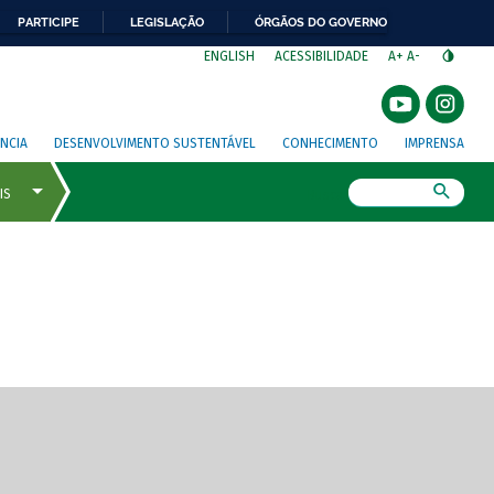
PARTICIPE
LEGISLAÇÃO
ÓRGÃOS DO GOVERNO
⁣
ENGLISH
ACESSIBILIDADE
A+
A-
NCIA
DESENVOLVIMENTO SUSTENTÁVEL
CONHECIMENTO
IMPRENSA
Busca
gem de tela