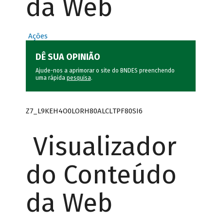
da Web
Ações
DÊ SUA OPINIÃO
Ajude-nos a aprimorar o site do BNDES preenchendo
uma rápida
pesquisa
.
Z7_L9KEH4O0LORH80ALCLTPF80SI6
Visualizador
do Conteúdo
da Web