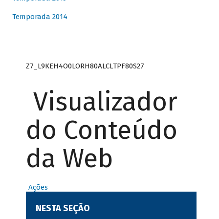
Temporada 2014
Z7_L9KEH4O0LORH80ALCLTPF80S27
Visualizador
do Conteúdo
da Web
Ações
NESTA SEÇÃO