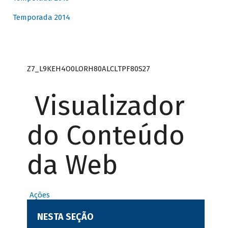
Temporada 2014
Z7_L9KEH4O0LORH80ALCLTPF80S27
Visualizador
do Conteúdo
da Web
Ações
NESTA SEÇÃO