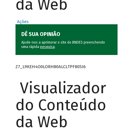
da Web
Ações
DÊ SUA OPINIÃO
Ajude-nos a aprimorar o site do BNDES preenchendo
uma rápida
pesquisa
.
Z7_L9KEH4O0LORH80ALCLTPF80SI6
Visualizador
do Conteúdo
da Web