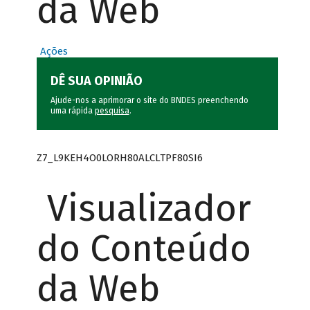
da Web
Ações
DÊ SUA OPINIÃO
Ajude-nos a aprimorar o site do BNDES preenchendo
uma rápida
pesquisa
.
Z7_L9KEH4O0LORH80ALCLTPF80SI6
Visualizador
do Conteúdo
da Web