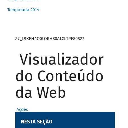
Temporada 2014
Z7_L9KEH4O0LORH80ALCLTPF80S27
Visualizador
do Conteúdo
da Web
Ações
NESTA SEÇÃO