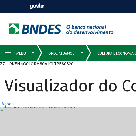
Z7_L9KEH4O0LORH80ALCLTPF80S20
Visualizador do 
Ações
Destaques Prin