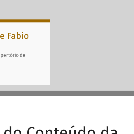
e Fabio
epertório de
r do Conteúdo da