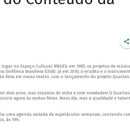
 lugar no Espaço Cultural BNDES: em 1985, os projetos de músic
 Sinfônica Brasileira (OSB). Já em 2010, o erudito e o instrumen
ta-feira em nosso teatro, com o lançamento do projeto Quartas
por dois anos, mas estamos de volta e com novidades! O Quartas
ocorre agora às sextas-feiras. Novo dia, mas a qualidade e talen
nta uma agenda variada de espetáculos semanais, contando co
s, às 19h.