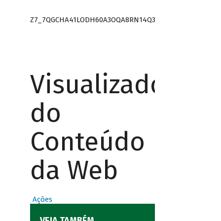
Z7_7QGCHA41LODH60A3OQA8RN14Q3
Visualizador
do
Conteúdo
da Web
Ações
VEJA TAMBÉM