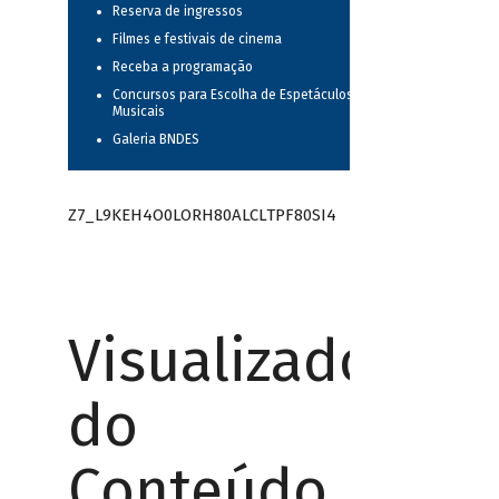
Reserva de ingressos
Filmes e festivais de cinema
Receba a programação
Concursos para Escolha de Espetáculos
Musicais
Galeria BNDES
Z7_L9KEH4O0LORH80ALCLTPF80SI4
Visualizador
do
Conteúdo