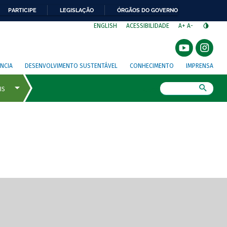
PARTICIPE
LEGISLAÇÃO
ÓRGÃOS DO GOVERNO
⁣
ENGLISH
ACESSIBILIDADE
A+
A-
NCIA
DESENVOLVIMENTO SUSTENTÁVEL
CONHECIMENTO
IMPRENSA
Busca
gem de tela