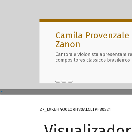
Camila Provenzale 
Zanon
Cantora e violonista apresentam r
compositores clássicos brasileiros
Z7_L9KEH4O0LORH80ALCLTPF80S21
Visualizado