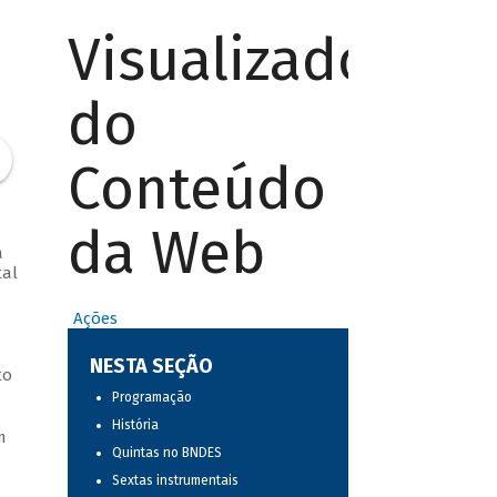
Visualizador
do
Conteúdo
da Web
a
tal
Ações
NESTA SEÇÃO
to
Programação
História
m
Quintas no BNDES
Sextas instrumentais