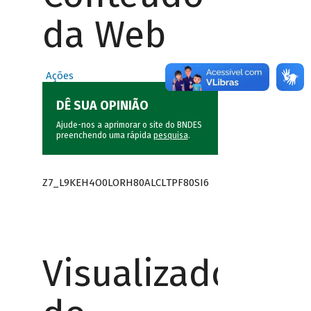
da Web
Ações
DÊ SUA OPINIÃO
Ajude-nos a aprimorar o site do BNDES
preenchendo uma rápida
pesquisa
.
Z7_L9KEH4O0LORH80ALCLTPF80SI6
Visualizador