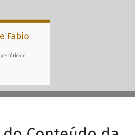
e Fabio
epertório de
r do Conteúdo da