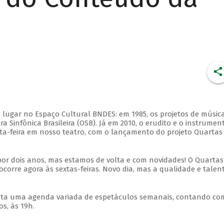
 lugar no Espaço Cultural BNDES: em 1985, os projetos de músic
 Sinfônica Brasileira (OSB). Já em 2010, o erudito e o instrumen
ta-feira em nosso teatro, com o lançamento do projeto Quartas
por dois anos, mas estamos de volta e com novidades! O Quartas
ocorre agora às sextas-feiras. Novo dia, mas a qualidade e talen
nta uma agenda variada de espetáculos semanais, contando co
s, às 19h.