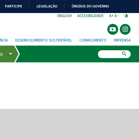
PARTICIPE
LEGISLAÇÃO
ÓRGÃOS DO GOVERNO
⁣
ENGLISH
ACESSIBILIDADE
A+
A-
NCIA
DESENVOLVIMENTO SUSTENTÁVEL
CONHECIMENTO
IMPRENSA
Busca
gem de tela