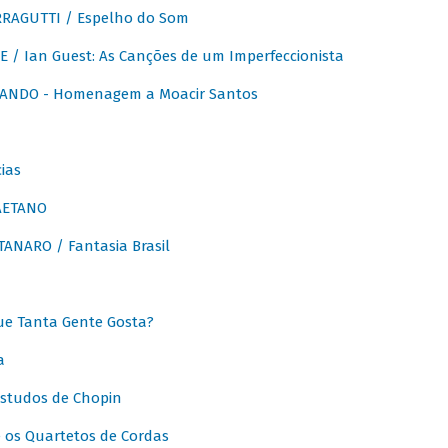
RAGUTTI / Espelho do Som
E / Ian Guest: As Canções de um Imperfeccionista
ANDO - Homenagem a Moacir Santos
ias
AETANO
ANARO / Fantasia Brasil
e Tanta Gente Gosta?
a
Estudos de Chopin
 os Quartetos de Cordas