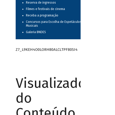
Reserva de ingressos
Filmes e festivais de cinema
Receba a programação
Concursos para Escolha de Espetáculos
Musicais
Galeria BNDES
Z7_L9KEH4O0LORH80ALCLTPF80SI4
Visualizador
do
Conteúdo