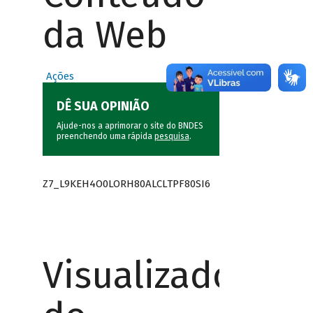
da Web
Ações
DÊ SUA OPINIÃO
Ajude-nos a aprimorar o site do BNDES
preenchendo uma rápida
pesquisa
.
Z7_L9KEH4O0LORH80ALCLTPF80SI6
Visualizador