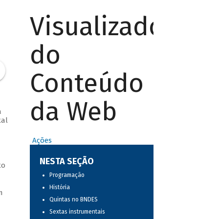
Visualizador
do
Conteúdo
da Web
a
tal
Ações
NESTA SEÇÃO
to
Programação
História
m
Quintas no BNDES
Sextas instrumentais