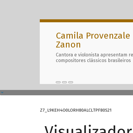
Camila Provenzale 
Zanon
Cantora e violonista apresentam r
compositores clássicos brasileiros
Z7_L9KEH4O0LORH80ALCLTPF80S21
Visualizado