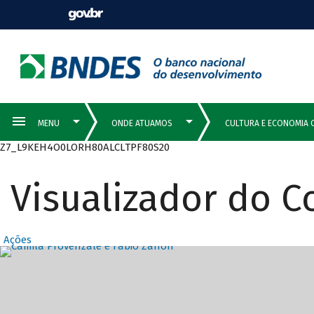
Z7_L9KEH4O0LORH80ALCLTPF80S20
Visualizador do 
Ações
Destaques Prin