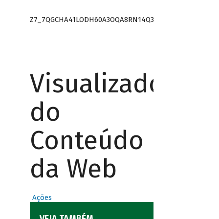
Z7_7QGCHA41LODH60A3OQA8RN14Q3
Visualizador
do
Conteúdo
da Web
Ações
VEJA TAMBÉM