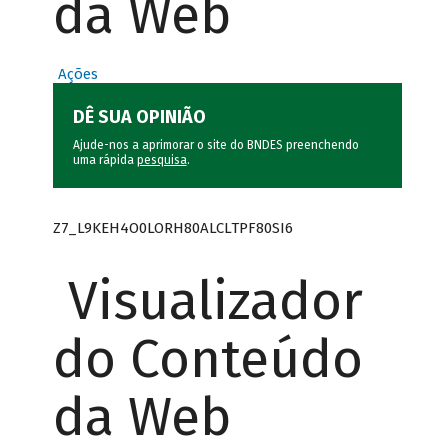
da Web
Ações
DÊ SUA OPINIÃO
Ajude-nos a aprimorar o site do BNDES preenchendo
uma rápida
pesquisa
.
Z7_L9KEH4O0LORH80ALCLTPF80SI6
Visualizador
do Conteúdo
da Web