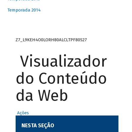
Temporada 2014
Z7_L9KEH4O0LORH80ALCLTPF80S27
Visualizador
do Conteúdo
da Web
Ações
NESTA SEÇÃO