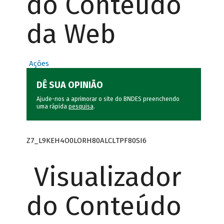
do Conteúdo
da Web
Ações
DÊ SUA OPINIÃO
Ajude-nos a aprimorar o site do BNDES preenchendo
uma rápida
pesquisa
.
Z7_L9KEH4O0LORH80ALCLTPF80SI6
Visualizador
do Conteúdo