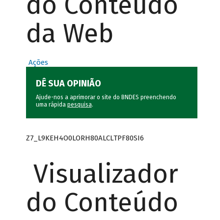
do Conteúdo
da Web
Ações
DÊ SUA OPINIÃO
Ajude-nos a aprimorar o site do BNDES preenchendo
uma rápida
pesquisa
.
Z7_L9KEH4O0LORH80ALCLTPF80SI6
Visualizador
do Conteúdo