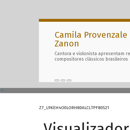
Camila Provenzale 
Zanon
Cantora e violonista apresentam r
compositores clássicos brasileiros
Z7_L9KEH4O0LORH80ALCLTPF80S21
Visualizado