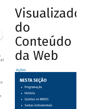
Visualizador
do
Conteúdo
da Web
a
tal
Ações
NESTA SEÇÃO
to
Programação
História
m
Quintas no BNDES
Sextas instrumentais