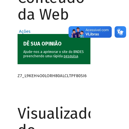
da Web
Ações
DÊ SUA OPINIÃO
Ajude-nos a aprimorar o site do BNDES
preenchendo uma rápida
pesquisa
.
Z7_L9KEH4O0LORH80ALCLTPF80SI6
Visualizador