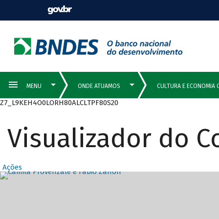
Z7_L9KEH4O0LORH80ALCLTPF80S20
Visualizador do 
Ações
Destaques Prin