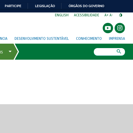
PARTICIPE
LEGISLAÇÃO
ÓRGÃOS DO GOVERNO
⁣
ENGLISH
ACESSIBILIDADE
A+
A-
NCIA
DESENVOLVIMENTO SUSTENTÁVEL
CONHECIMENTO
IMPRENSA
Busca
gem de tela