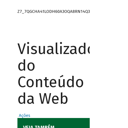
Z7_7QGCHA41LODH60A3OQA8RN14Q3
Visualizador
do
Conteúdo
da Web
Ações
VEJA TAMBÉM