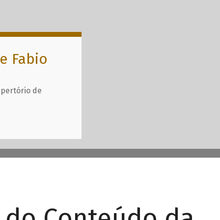
e Fabio
epertório de
r do Conteúdo da