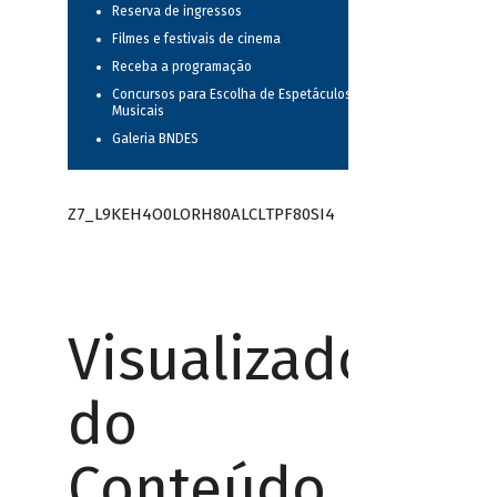
Reserva de ingressos
Filmes e festivais de cinema
Receba a programação
Concursos para Escolha de Espetáculos
Musicais
Galeria BNDES
Z7_L9KEH4O0LORH80ALCLTPF80SI4
Visualizador
do
Conteúdo