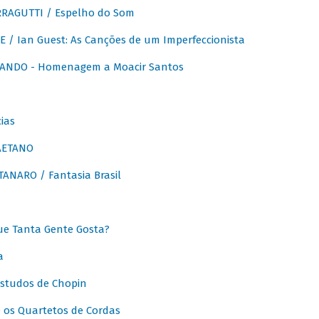
RAGUTTI / Espelho do Som
E / Ian Guest: As Canções de um Imperfeccionista
ANDO - Homenagem a Moacir Santos
ias
AETANO
ANARO / Fantasia Brasil
e Tanta Gente Gosta?
a
Estudos de Chopin
 os Quartetos de Cordas