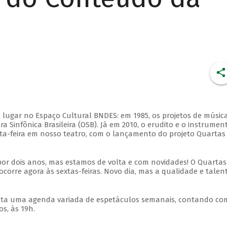
 lugar no Espaço Cultural BNDES: em 1985, os projetos de músic
 Sinfônica Brasileira (OSB). Já em 2010, o erudito e o instrumen
ta-feira em nosso teatro, com o lançamento do projeto Quartas
por dois anos, mas estamos de volta e com novidades! O Quartas
ocorre agora às sextas-feiras. Novo dia, mas a qualidade e talen
nta uma agenda variada de espetáculos semanais, contando co
s, às 19h.