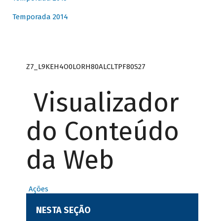
Temporada 2014
Z7_L9KEH4O0LORH80ALCLTPF80S27
Visualizador
do Conteúdo
da Web
Ações
NESTA SEÇÃO