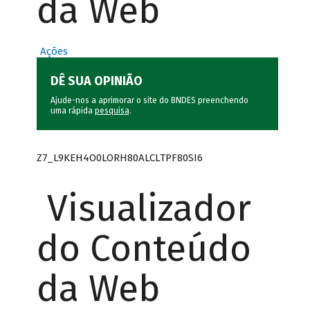
da Web
Ações
DÊ SUA OPINIÃO
Ajude-nos a aprimorar o site do BNDES preenchendo
uma rápida
pesquisa
.
Z7_L9KEH4O0LORH80ALCLTPF80SI6
Visualizador
do Conteúdo
da Web