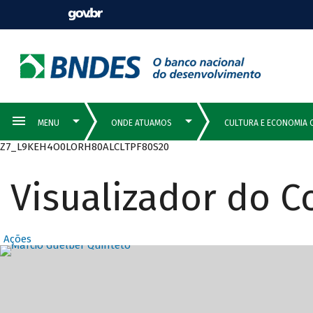
Z7_L9KEH4O0LORH80ALCLTPF80S20
Visualizador do 
Ações
Destaques Prin