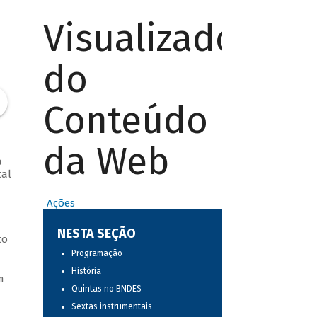
Visualizador
do
Conteúdo
da Web
a
tal
Ações
NESTA SEÇÃO
to
Programação
História
m
Quintas no BNDES
Sextas instrumentais