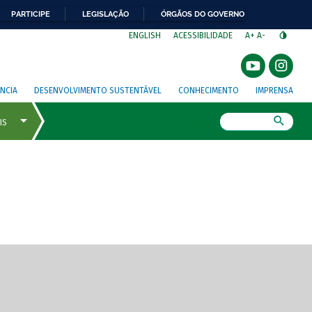
PARTICIPE
LEGISLAÇÃO
ÓRGÃOS DO GOVERNO
⁣
ENGLISH
ACESSIBILIDADE
A+
A-
NCIA
DESENVOLVIMENTO SUSTENTÁVEL
CONHECIMENTO
IMPRENSA
Busca
gem de tela