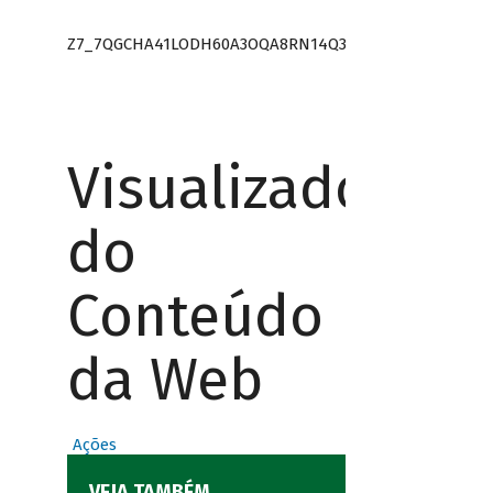
Z7_7QGCHA41LODH60A3OQA8RN14Q3
Visualizador
do
Conteúdo
da Web
Ações
VEJA TAMBÉM