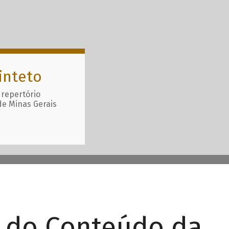
inteto
 repertório
de Minas Gerais
r do Conteúdo da