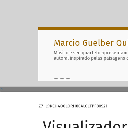
Marcio Guelber Qu
Músico e seu quarteto apresentam
autoral inspirado pelas paisagens 
Z7_L9KEH4O0LORH80ALCLTPF80S21
Visualizado