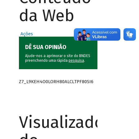
da Web
Ações
DÊ SUA OPINIÃO
Ajude-nos a aprimorar o site do BNDES
preenchendo uma rápida
pesquisa
.
Z7_L9KEH4O0LORH80ALCLTPF80SI6
Visualizador