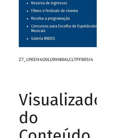
Reserva de ingressos
Filmes e festivais de cinema
Receba a programação
Concursos para Escolha de Espetáculos
Musicais
Galeria BNDES
Z7_L9KEH4O0LORH80ALCLTPF80SI4
Visualizador
do
Conteúdo