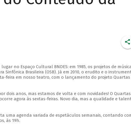
 lugar no Espaço Cultural BNDES: em 1985, os projetos de músic
 Sinfônica Brasileira (OSB). Já em 2010, o erudito e o instrumen
ta-feira em nosso teatro, com o lançamento do projeto Quartas
por dois anos, mas estamos de volta e com novidades! O Quartas
ocorre agora às sextas-feiras. Novo dia, mas a qualidade e talen
nta uma agenda variada de espetáculos semanais, contando co
s, às 19h.