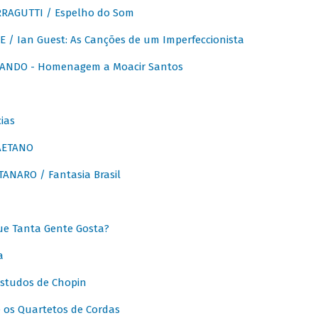
RAGUTTI / Espelho do Som
E / Ian Guest: As Canções de um Imperfeccionista
ANDO - Homenagem a Moacir Santos
ias
AETANO
ANARO / Fantasia Brasil
e Tanta Gente Gosta?
a
Estudos de Chopin
 os Quartetos de Cordas