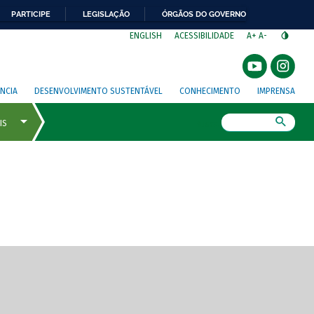
PARTICIPE
LEGISLAÇÃO
ÓRGÃOS DO GOVERNO
⁣
ENGLISH
ACESSIBILIDADE
A+
A-
NCIA
DESENVOLVIMENTO SUSTENTÁVEL
CONHECIMENTO
IMPRENSA
Busca
gem de tela