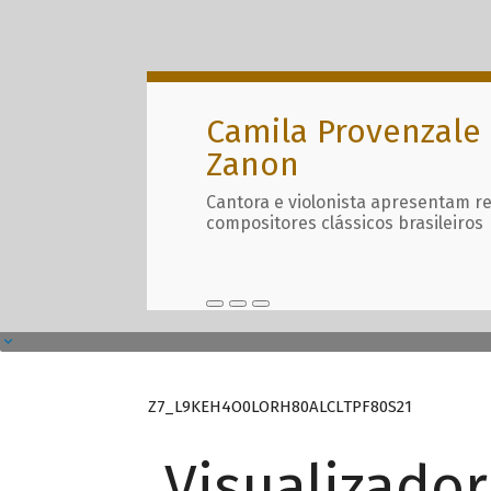
Camila Provenzale 
Zanon
Cantora e violonista apresentam r
compositores clássicos brasileiros
Z7_L9KEH4O0LORH80ALCLTPF80S21
Visualizado