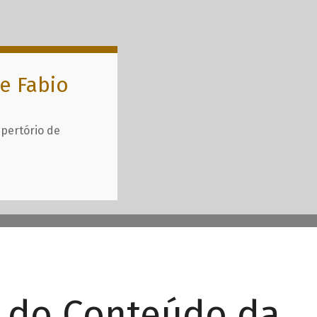
e Fabio
epertório de
r do Conteúdo da