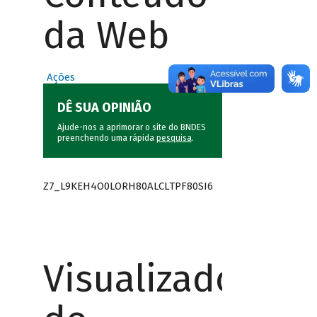
da Web
Ações
DÊ SUA OPINIÃO
Ajude-nos a aprimorar o site do BNDES
preenchendo uma rápida
pesquisa
.
Z7_L9KEH4O0LORH80ALCLTPF80SI6
Visualizador