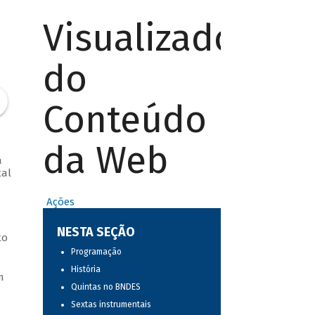
Visualizador
do
Conteúdo
da Web
a
tal
Ações
NESTA SEÇÃO
to
Programação
História
m
Quintas no BNDES
Sextas instrumentais