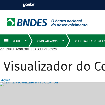
Z7_L9KEH4O0LORH80ALCLTPF80S20
Visualizador do 
Ações
Destaques Prin