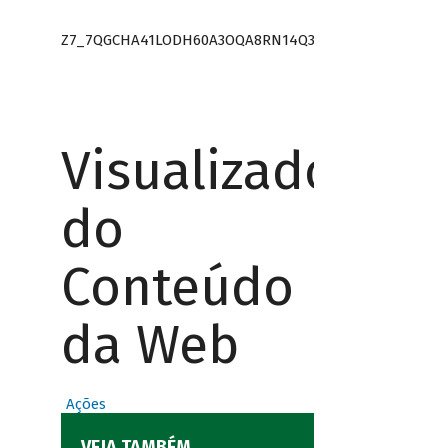
Z7_7QGCHA41LODH60A3OQA8RN14Q3
Visualizador
do
Conteúdo
da Web
Ações
VEJA TAMBÉM