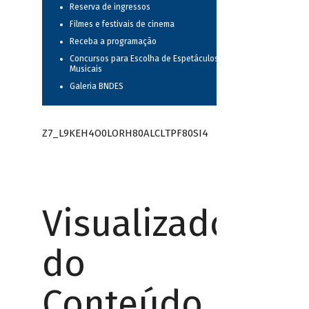
Reserva de ingressos
Filmes e festivais de cinema
Receba a programação
Concursos para Escolha de Espetáculos
Musicais
Galeria BNDES
Z7_L9KEH4O0LORH80ALCLTPF80SI4
Visualizador
do
Conteúdo