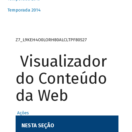
Temporada 2014
Z7_L9KEH4O0LORH80ALCLTPF80S27
Visualizador
do Conteúdo
da Web
Ações
NESTA SEÇÃO