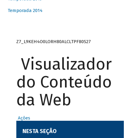
Temporada 2014
Z7_L9KEH4O0LORH80ALCLTPF80S27
Visualizador
do Conteúdo
da Web
Ações
NESTA SEÇÃO