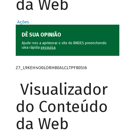
da Web
Ações
DÊ SUA OPINIÃO
Ajude-nos a aprimorar o site do BNDES preenchendo
uma rápida
pesquisa
.
Z7_L9KEH4O0LORH80ALCLTPF80SI6
Visualizador
do Conteúdo
da Web