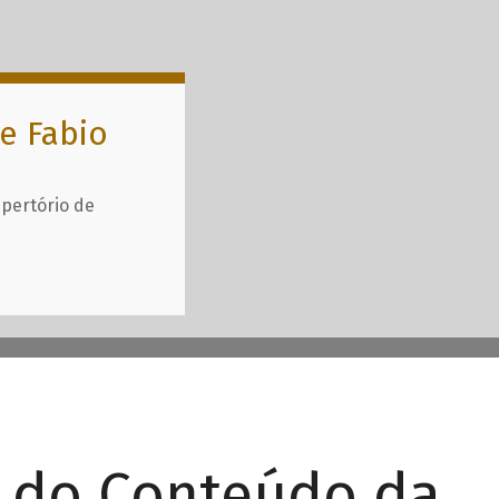
e Fabio
epertório de
r do Conteúdo da