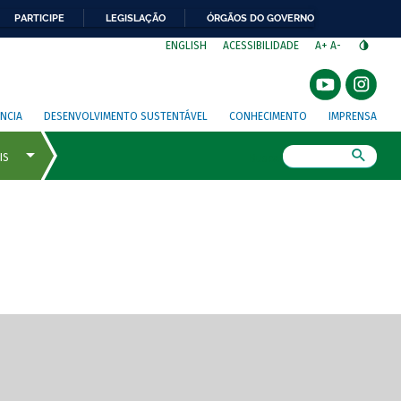
PARTICIPE
LEGISLAÇÃO
ÓRGÃOS DO GOVERNO
⁣
ENGLISH
ACESSIBILIDADE
A+
A-
NCIA
DESENVOLVIMENTO SUSTENTÁVEL
CONHECIMENTO
IMPRENSA
Busca
gem de tela