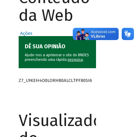
da Web
Ações
DÊ SUA OPINIÃO
Ajude-nos a aprimorar o site do BNDES
preenchendo uma rápida
pesquisa
.
Z7_L9KEH4O0LORH80ALCLTPF80SI6
Visualizador