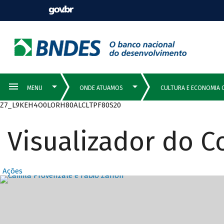
Z7_L9KEH4O0LORH80ALCLTPF80S20
Visualizador do 
Ações
Destaques Prin