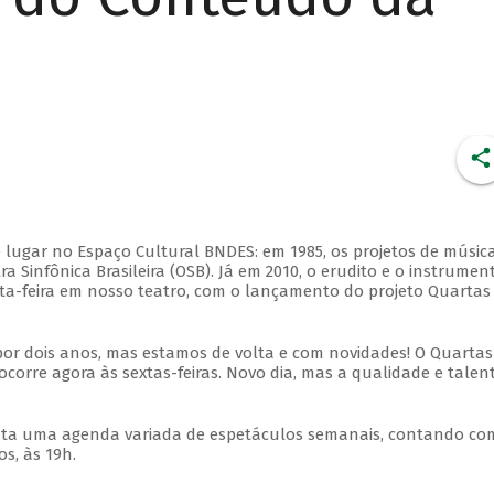
 lugar no Espaço Cultural BNDES: em 1985, os projetos de músic
 Sinfônica Brasileira (OSB). Já em 2010, o erudito e o instrumen
ta-feira em nosso teatro, com o lançamento do projeto Quartas
por dois anos, mas estamos de volta e com novidades! O Quartas
ocorre agora às sextas-feiras. Novo dia, mas a qualidade e talen
nta uma agenda variada de espetáculos semanais, contando co
s, às 19h.