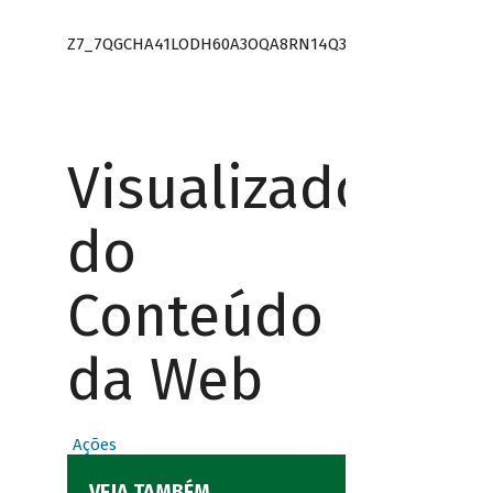
Z7_7QGCHA41LODH60A3OQA8RN14Q3
Visualizador
do
Conteúdo
da Web
Ações
VEJA TAMBÉM