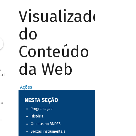
Visualizador
do
Conteúdo
da Web
a
tal
Ações
NESTA SEÇÃO
to
Programação
História
m
Quintas no BNDES
Sextas instrumentais