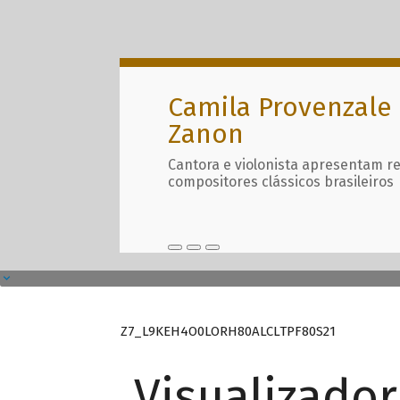
Camila Provenzale 
Zanon
Cantora e violonista apresentam r
compositores clássicos brasileiros
Z7_L9KEH4O0LORH80ALCLTPF80S21
Visualizado