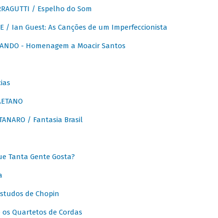
RAGUTTI / Espelho do Som
E / Ian Guest: As Canções de um Imperfeccionista
ANDO - Homenagem a Moacir Santos
ias
AETANO
ANARO / Fantasia Brasil
e Tanta Gente Gosta?
a
Estudos de Chopin
 os Quartetos de Cordas