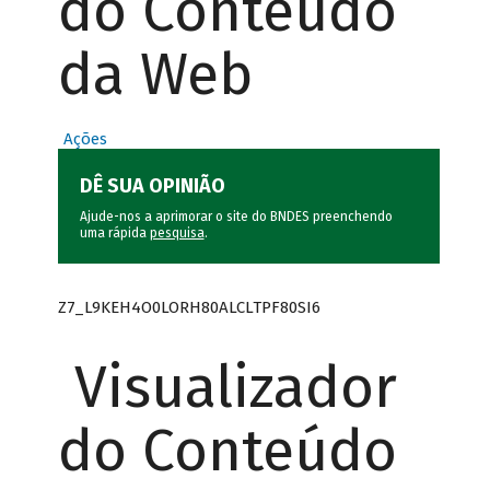
do Conteúdo
da Web
Ações
DÊ SUA OPINIÃO
Ajude-nos a aprimorar o site do BNDES preenchendo
uma rápida
pesquisa
.
Z7_L9KEH4O0LORH80ALCLTPF80SI6
Visualizador
do Conteúdo