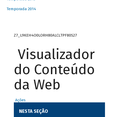
Temporada 2014
Z7_L9KEH4O0LORH80ALCLTPF80S27
Visualizador
do Conteúdo
da Web
Ações
NESTA SEÇÃO