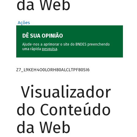
da Web
Ações
DÊ SUA OPINIÃO
Ajude-nos a aprimorar o site do BNDES preenchendo
uma rápida
pesquisa
.
Z7_L9KEH4O0LORH80ALCLTPF80SI6
Visualizador
do Conteúdo
da Web