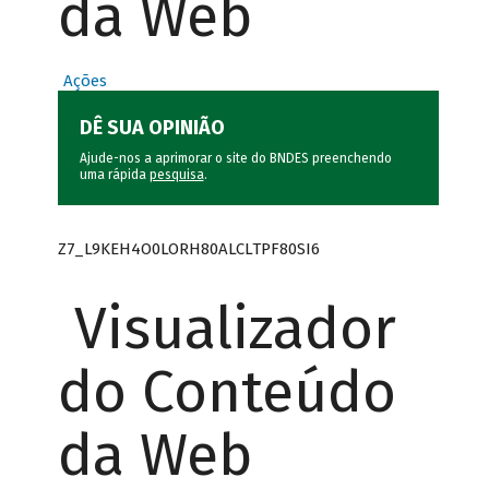
da Web
Ações
DÊ SUA OPINIÃO
Ajude-nos a aprimorar o site do BNDES preenchendo
uma rápida
pesquisa
.
Z7_L9KEH4O0LORH80ALCLTPF80SI6
Visualizador
do Conteúdo
da Web