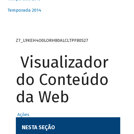
Temporada 2014
Z7_L9KEH4O0LORH80ALCLTPF80S27
Visualizador
do Conteúdo
da Web
Ações
NESTA SEÇÃO