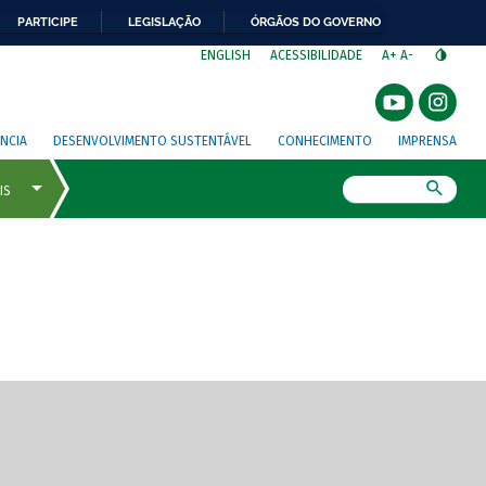
PARTICIPE
LEGISLAÇÃO
ÓRGÃOS DO GOVERNO
⁣
ENGLISH
ACESSIBILIDADE
A+
A-
NCIA
DESENVOLVIMENTO SUSTENTÁVEL
CONHECIMENTO
IMPRENSA
Busca
gem de tela