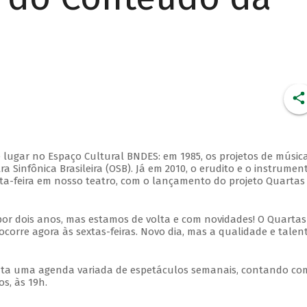
 lugar no Espaço Cultural BNDES: em 1985, os projetos de músic
 Sinfônica Brasileira (OSB). Já em 2010, o erudito e o instrumen
ta-feira em nosso teatro, com o lançamento do projeto Quartas
por dois anos, mas estamos de volta e com novidades! O Quartas
ocorre agora às sextas-feiras. Novo dia, mas a qualidade e talen
nta uma agenda variada de espetáculos semanais, contando co
s, às 19h.