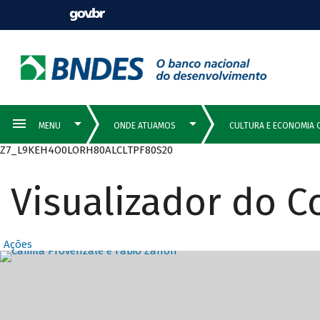
Z7_L9KEH4O0LORH80ALCLTPF80S20
Visualizador do 
Ações
Destaques Prin