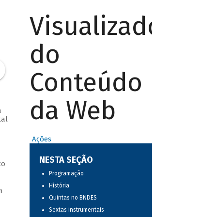
Visualizador
do
Conteúdo
da Web
a
tal
Ações
NESTA SEÇÃO
to
Programação
História
m
Quintas no BNDES
Sextas instrumentais