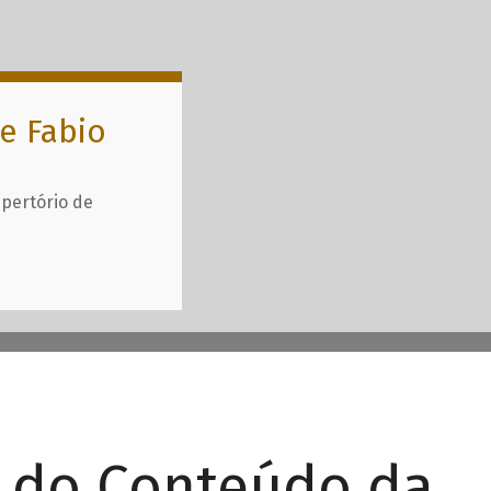
e Fabio
epertório de
r do Conteúdo da