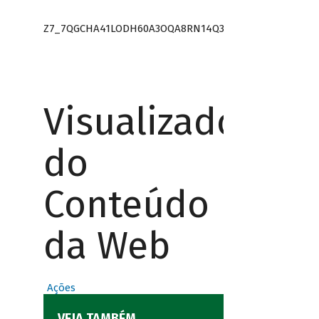
Z7_7QGCHA41LODH60A3OQA8RN14Q3
Visualizador
do
Conteúdo
da Web
Ações
VEJA TAMBÉM