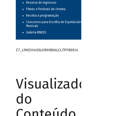
Reserva de ingressos
Filmes e festivais de cinema
Receba a programação
Concursos para Escolha de Espetáculos
Musicais
Galeria BNDES
Z7_L9KEH4O0LORH80ALCLTPF80SI4
Visualizador
do
Conteúdo