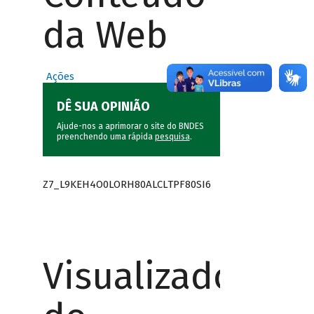
da Web
Ações
DÊ SUA OPINIÃO
Ajude-nos a aprimorar o site do BNDES
preenchendo uma rápida
pesquisa
.
Z7_L9KEH4O0LORH80ALCLTPF80SI6
Visualizador