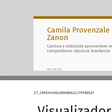
Camila Provenzale 
Zanon
Cantora e violonista apresentam r
compositores clássicos brasileiros
Z7_L9KEH4O0LORH80ALCLTPF80S21
Visualizado