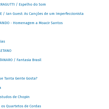
RAGUTTI / Espelho do Som
E / Ian Guest: As Canções de um Imperfeccionista
ANDO - Homenagem a Moacir Santos
ias
AETANO
ANARO / Fantasia Brasil
e Tanta Gente Gosta?
a
Estudos de Chopin
 os Quartetos de Cordas