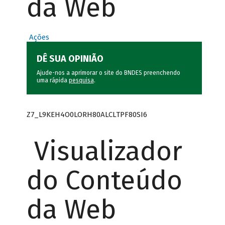
da Web
Ações
DÊ SUA OPINIÃO
Ajude-nos a aprimorar o site do BNDES preenchendo
uma rápida
pesquisa
.
Z7_L9KEH4O0LORH80ALCLTPF80SI6
Visualizador
do Conteúdo
da Web