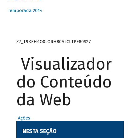
Temporada 2014
Z7_L9KEH4O0LORH80ALCLTPF80S27
Visualizador
do Conteúdo
da Web
Ações
NESTA SEÇÃO