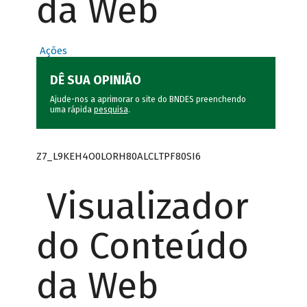
da Web
Ações
DÊ SUA OPINIÃO
Ajude-nos a aprimorar o site do BNDES preenchendo
uma rápida
pesquisa
.
Z7_L9KEH4O0LORH80ALCLTPF80SI6
Visualizador
do Conteúdo
da Web