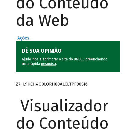
do Conteúdo
da Web
Ações
DÊ SUA OPINIÃO
Ajude-nos a aprimorar o site do BNDES preenchendo
uma rápida
pesquisa
.
Z7_L9KEH4O0LORH80ALCLTPF80SI6
Visualizador
do Conteúdo