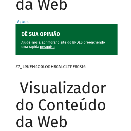
da Web
Ações
DÊ SUA OPINIÃO
Ajude-nos a aprimorar o site do BNDES preenchendo
uma rápida
pesquisa
.
Z7_L9KEH4O0LORH80ALCLTPF80SI6
Visualizador
do Conteúdo
da Web