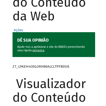
do Conteúdo
da Web
Ações
DÊ SUA OPINIÃO
Ajude-nos a aprimorar o site do BNDES preenchendo
uma rápida
pesquisa
.
Z7_L9KEH4O0LORH80ALCLTPF80SI6
Visualizador
do Conteúdo