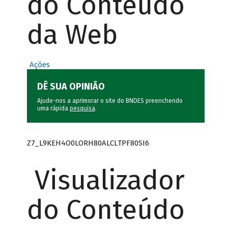
do Conteúdo
da Web
Ações
DÊ SUA OPINIÃO
Ajude-nos a aprimorar o site do BNDES preenchendo
uma rápida
pesquisa
.
Z7_L9KEH4O0LORH80ALCLTPF80SI6
Visualizador
do Conteúdo