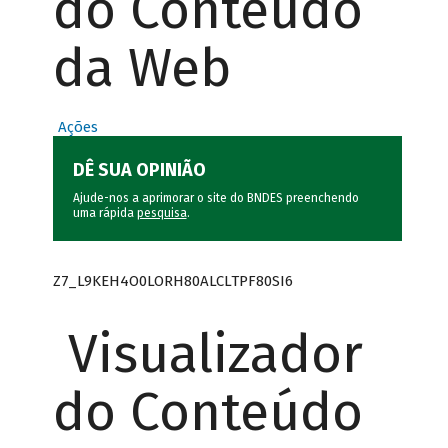
do Conteúdo
da Web
Ações
DÊ SUA OPINIÃO
Ajude-nos a aprimorar o site do BNDES preenchendo
uma rápida
pesquisa
.
Z7_L9KEH4O0LORH80ALCLTPF80SI6
Visualizador
do Conteúdo