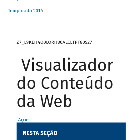
Temporada 2014
Z7_L9KEH4O0LORH80ALCLTPF80S27
Visualizador
do Conteúdo
da Web
Ações
NESTA SEÇÃO