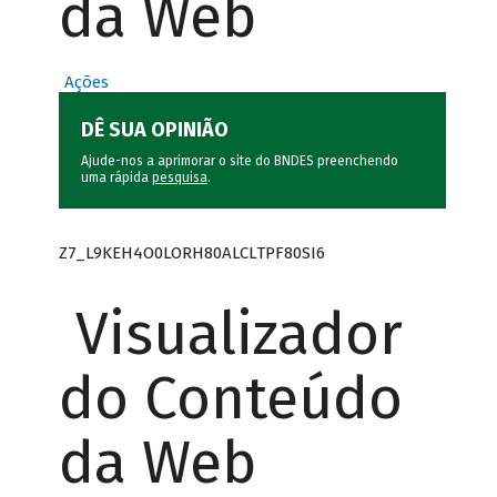
da Web
Ações
DÊ SUA OPINIÃO
Ajude-nos a aprimorar o site do BNDES preenchendo
uma rápida
pesquisa
.
Z7_L9KEH4O0LORH80ALCLTPF80SI6
Visualizador
do Conteúdo
da Web