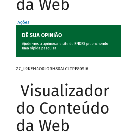
da Web
Ações
DÊ SUA OPINIÃO
Ajude-nos a aprimorar o site do BNDES preenchendo
uma rápida
pesquisa
.
Z7_L9KEH4O0LORH80ALCLTPF80SI6
Visualizador
do Conteúdo
da Web