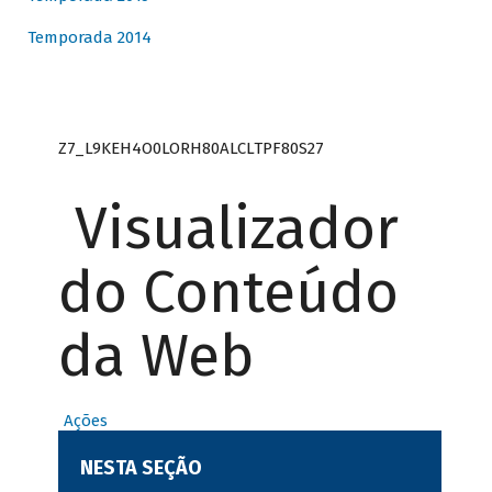
Temporada 2014
Z7_L9KEH4O0LORH80ALCLTPF80S27
Visualizador
do Conteúdo
da Web
Ações
NESTA SEÇÃO