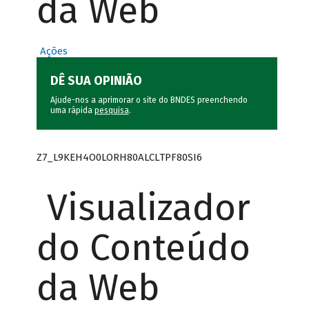
da Web
Ações
DÊ SUA OPINIÃO
Ajude-nos a aprimorar o site do BNDES preenchendo
uma rápida
pesquisa
.
Z7_L9KEH4O0LORH80ALCLTPF80SI6
Visualizador
do Conteúdo
da Web