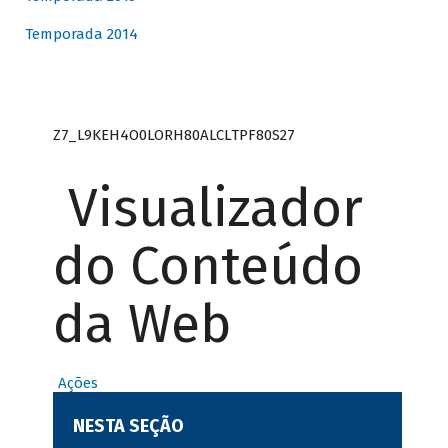
Temporada 2014
Z7_L9KEH4O0LORH80ALCLTPF80S27
Visualizador
do Conteúdo
da Web
Ações
NESTA SEÇÃO