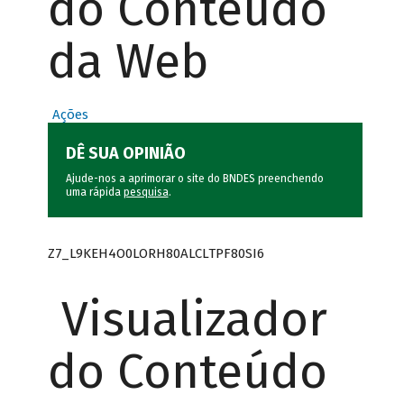
do Conteúdo
da Web
Ações
DÊ SUA OPINIÃO
Ajude-nos a aprimorar o site do BNDES preenchendo
uma rápida
pesquisa
.
Z7_L9KEH4O0LORH80ALCLTPF80SI6
Visualizador
do Conteúdo