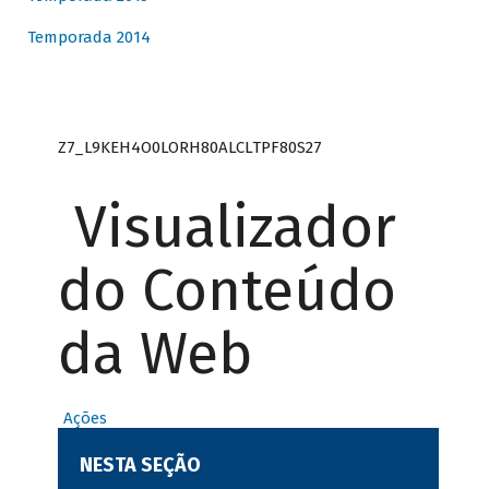
Temporada 2014
Z7_L9KEH4O0LORH80ALCLTPF80S27
Visualizador
do Conteúdo
da Web
Ações
NESTA SEÇÃO