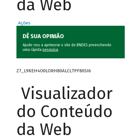
da Web
Ações
DÊ SUA OPINIÃO
Ajude-nos a aprimorar o site do BNDES preenchendo
uma rápida
pesquisa
.
Z7_L9KEH4O0LORH80ALCLTPF80SI6
Visualizador
do Conteúdo
da Web