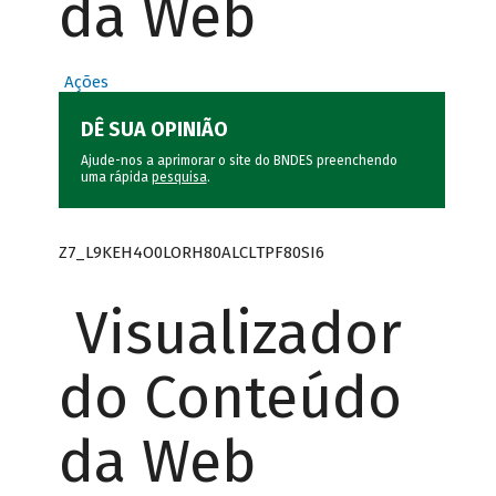
da Web
Ações
DÊ SUA OPINIÃO
Ajude-nos a aprimorar o site do BNDES preenchendo
uma rápida
pesquisa
.
Z7_L9KEH4O0LORH80ALCLTPF80SI6
Visualizador
do Conteúdo
da Web