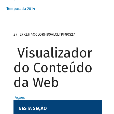
Temporada 2014
Z7_L9KEH4O0LORH80ALCLTPF80S27
Visualizador
do Conteúdo
da Web
Ações
NESTA SEÇÃO