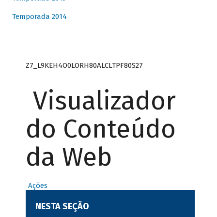
Temporada 2014
Z7_L9KEH4O0LORH80ALCLTPF80S27
Visualizador
do Conteúdo
da Web
Ações
NESTA SEÇÃO