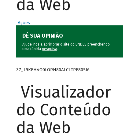
da Web
Ações
DÊ SUA OPINIÃO
Ajude-nos a aprimorar o site do BNDES preenchendo
uma rápida
pesquisa
.
Z7_L9KEH4O0LORH80ALCLTPF80SI6
Visualizador
do Conteúdo
da Web