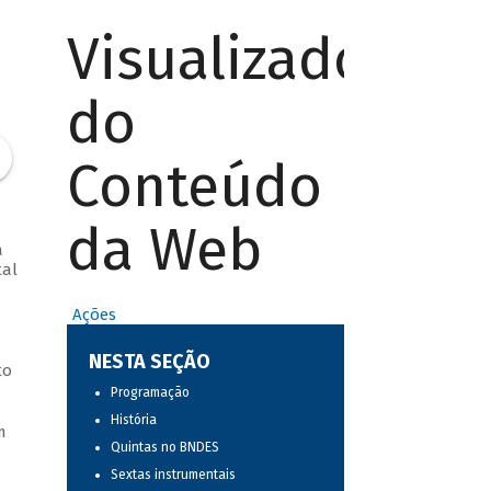
Visualizador
do
Conteúdo
da Web
a
tal
Ações
NESTA SEÇÃO
to
Programação
História
m
Quintas no BNDES
Sextas instrumentais