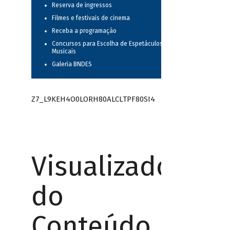
Reserva de ingressos
Filmes e festivais de cinema
Receba a programação
Concursos para Escolha de Espetáculos
Musicais
Galeria BNDES
Z7_L9KEH4O0LORH80ALCLTPF80SI4
Visualizador
do
Conteúdo