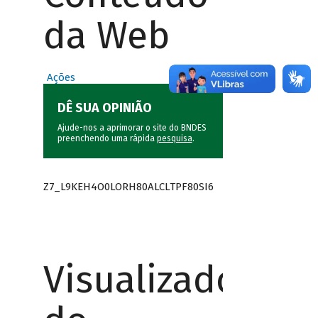
da Web
Ações
DÊ SUA OPINIÃO
Ajude-nos a aprimorar o site do BNDES
preenchendo uma rápida
pesquisa
.
Z7_L9KEH4O0LORH80ALCLTPF80SI6
Visualizador