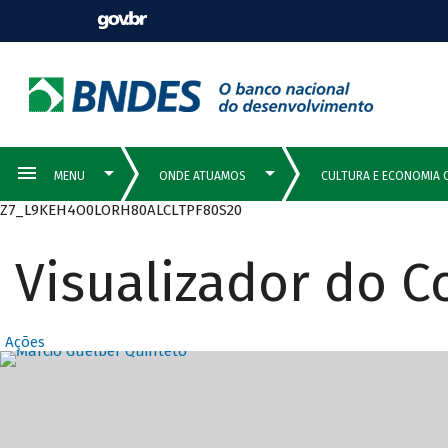
Z7_L9KEH4O0LORH80ALCLTPF80S20
Visualizador do 
Ações
Destaques Prin