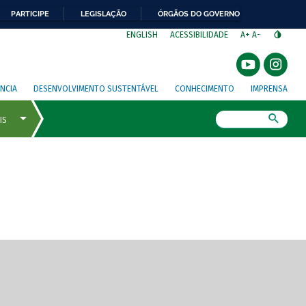
PARTICIPE
LEGISLAÇÃO
ÓRGÃOS DO GOVERNO
⁣
ENGLISH
ACESSIBILIDADE
A+
A-
NCIA
DESENVOLVIMENTO SUSTENTÁVEL
CONHECIMENTO
IMPRENSA
Busca
gem de tela