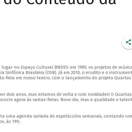
 lugar no Espaço Cultural BNDES: em 1985, os projetos de músic
 Sinfônica Brasileira (OSB). Já em 2010, o erudito e o instrumen
ta-feira em nosso teatro, com o lançamento do projeto Quartas
por dois anos, mas estamos de volta e com novidades! O Quartas
ocorre agora às sextas-feiras. Novo dia, mas a qualidade e talen
nta uma agenda variada de espetáculos semanais, contando co
s, às 19h.