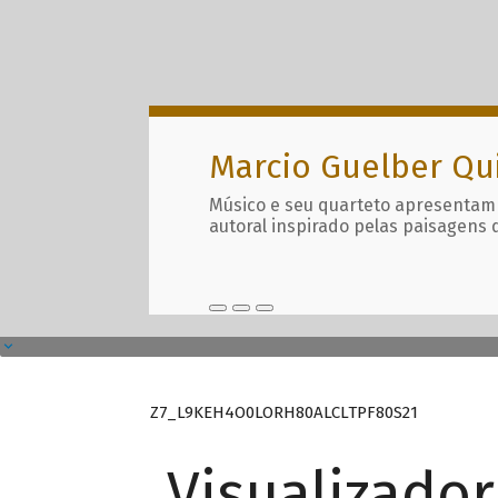
Marcio Guelber Qu
Músico e seu quarteto apresentam
autoral inspirado pelas paisagens 
Z7_L9KEH4O0LORH80ALCLTPF80S21
Visualizado