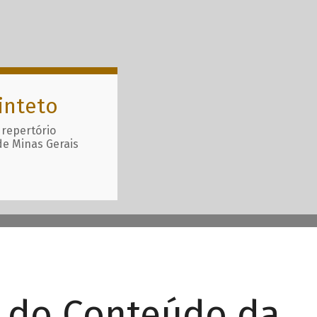
inteto
 repertório
de Minas Gerais
r do Conteúdo da