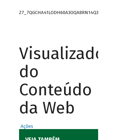
Z7_7QGCHA41LODH60A3OQA8RN14Q3
Visualizador
do
Conteúdo
da Web
Ações
VEJA TAMBÉM