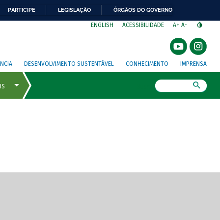
PARTICIPE
LEGISLAÇÃO
ÓRGÃOS DO GOVERNO
⁣
ENGLISH
ACESSIBILIDADE
A+
A-
NCIA
DESENVOLVIMENTO SUSTENTÁVEL
CONHECIMENTO
IMPRENSA
Busca
gem de tela