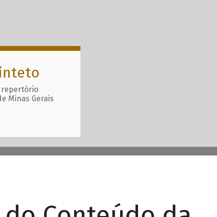
inteto
 repertório
de Minas Gerais
r do Conteúdo da