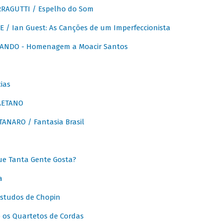
RAGUTTI / Espelho do Som
E / Ian Guest: As Canções de um Imperfeccionista
ANDO - Homenagem a Moacir Santos
ias
AETANO
ANARO / Fantasia Brasil
e Tanta Gente Gosta?
a
Estudos de Chopin
 os Quartetos de Cordas