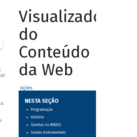
Visualizador
do
Conteúdo
da Web
a
tal
Ações
NESTA SEÇÃO
to
Programação
História
m
Quintas no BNDES
Sextas instrumentais