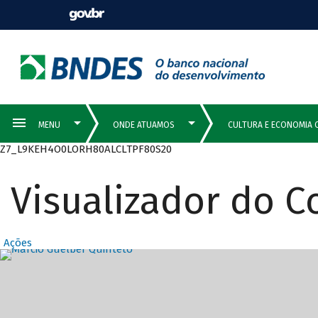
Z7_L9KEH4O0LORH80ALCLTPF80S20
Visualizador do 
Ações
Destaques Prin