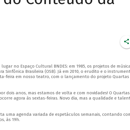
 lugar no Espaço Cultural BNDES: em 1985, os projetos de músic
 Sinfônica Brasileira (OSB). Já em 2010, o erudito e o instrumen
ta-feira em nosso teatro, com o lançamento do projeto Quartas
por dois anos, mas estamos de volta e com novidades! O Quartas
ocorre agora às sextas-feiras. Novo dia, mas a qualidade e talen
nta uma agenda variada de espetáculos semanais, contando co
s, às 19h.