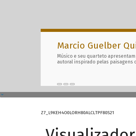
Marcio Guelber Qu
Músico e seu quarteto apresentam
autoral inspirado pelas paisagens 
Z7_L9KEH4O0LORH80ALCLTPF80S21
Visualizado