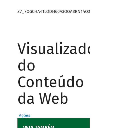
Z7_7QGCHA41LODH60A3OQA8RN14Q3
Visualizador
do
Conteúdo
da Web
Ações
VEJA TAMBÉM