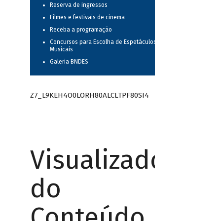
Reserva de ingressos
Filmes e festivais de cinema
Receba a programação
Concursos para Escolha de Espetáculos
Musicais
Galeria BNDES
Z7_L9KEH4O0LORH80ALCLTPF80SI4
Visualizador
do
Conteúdo