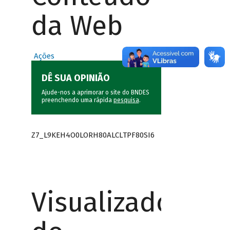
da Web
Ações
DÊ SUA OPINIÃO
Ajude-nos a aprimorar o site do BNDES
preenchendo uma rápida
pesquisa
.
Z7_L9KEH4O0LORH80ALCLTPF80SI6
Visualizador