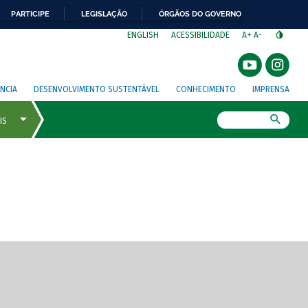
PARTICIPE
LEGISLAÇÃO
ÓRGÃOS DO GOVERNO
⁣
ENGLISH
ACESSIBILIDADE
A+
A-
NCIA
DESENVOLVIMENTO SUSTENTÁVEL
CONHECIMENTO
IMPRENSA
Busca
gem de tela