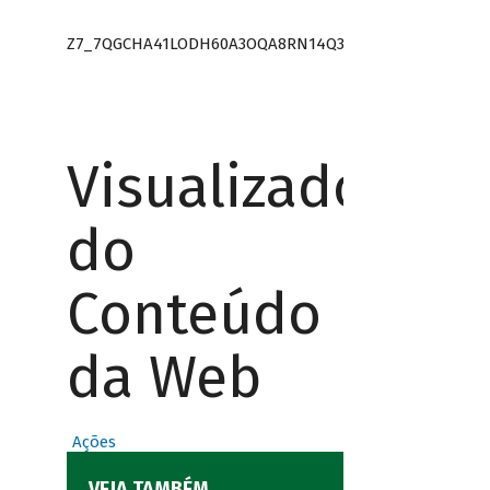
Z7_7QGCHA41LODH60A3OQA8RN14Q3
Visualizador
do
Conteúdo
da Web
Ações
VEJA TAMBÉM