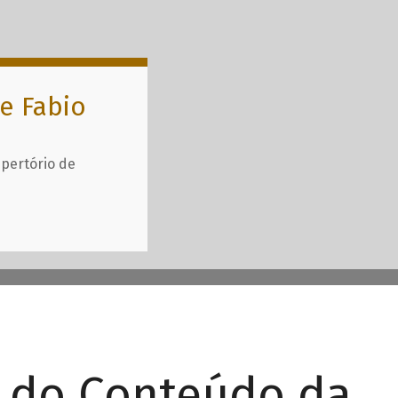
e Fabio
epertório de
r do Conteúdo da