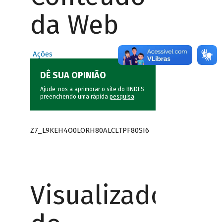
da Web
Ações
DÊ SUA OPINIÃO
Ajude-nos a aprimorar o site do BNDES
preenchendo uma rápida
pesquisa
.
Z7_L9KEH4O0LORH80ALCLTPF80SI6
Visualizador