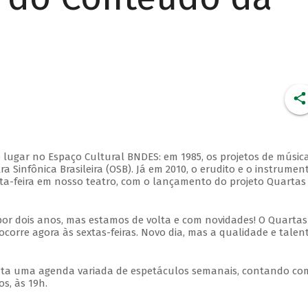
 lugar no Espaço Cultural BNDES: em 1985, os projetos de músic
 Sinfônica Brasileira (OSB). Já em 2010, o erudito e o instrumen
ta-feira em nosso teatro, com o lançamento do projeto Quartas
por dois anos, mas estamos de volta e com novidades! O Quartas
ocorre agora às sextas-feiras. Novo dia, mas a qualidade e talen
nta uma agenda variada de espetáculos semanais, contando co
s, às 19h.