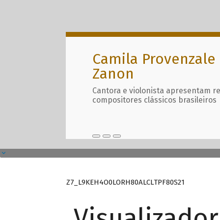
Camila Provenzale 
Zanon
Cantora e violonista apresentam r
compositores clássicos brasileiros
Z7_L9KEH4O0LORH80ALCLTPF80S21
Visualizado