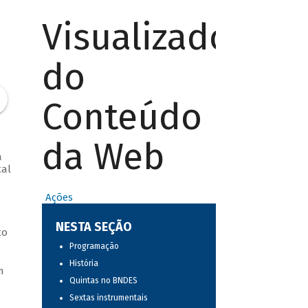
Visualizador
do
Conteúdo
da Web
a
tal
Ações
NESTA SEÇÃO
to
Programação
História
m
Quintas no BNDES
Sextas instrumentais