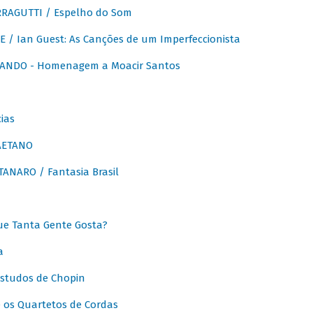
RAGUTTI / Espelho do Som
E / Ian Guest: As Canções de um Imperfeccionista
ANDO - Homenagem a Moacir Santos
ias
AETANO
ANARO / Fantasia Brasil
e Tanta Gente Gosta?
a
Estudos de Chopin
 os Quartetos de Cordas