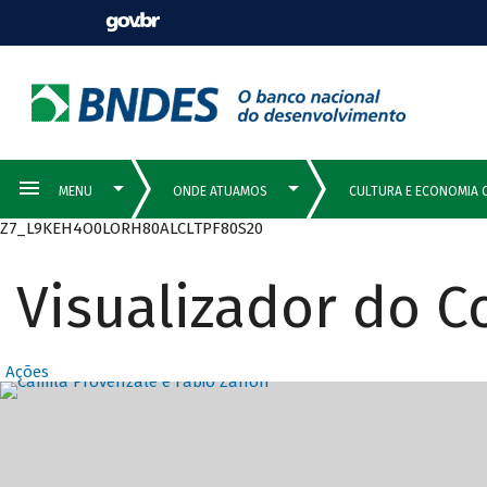
Z7_L9KEH4O0LORH80ALCLTPF80S20
Visualizador do 
Ações
Destaques Prin