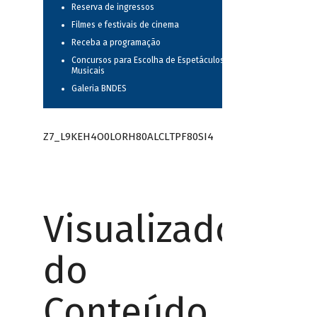
Reserva de ingressos
Filmes e festivais de cinema
Receba a programação
Concursos para Escolha de Espetáculos
Musicais
Galeria BNDES
Z7_L9KEH4O0LORH80ALCLTPF80SI4
Visualizador
do
Conteúdo