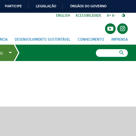
PARTICIPE
LEGISLAÇÃO
ÓRGÃOS DO GOVERNO
⁣
ENGLISH
ACESSIBILIDADE
A+
A-
NCIA
DESENVOLVIMENTO SUSTENTÁVEL
CONHECIMENTO
IMPRENSA
Busca
gem de tela