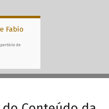
e Fabio
epertório de
r do Conteúdo da