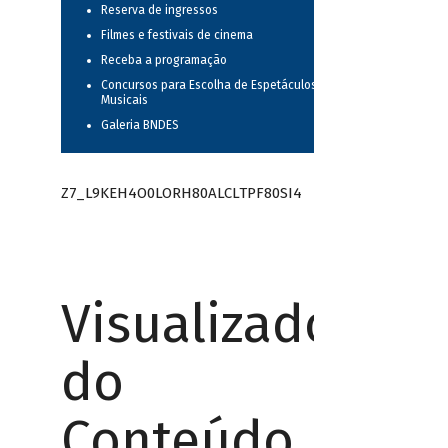
Reserva de ingressos
Filmes e festivais de cinema
Receba a programação
Concursos para Escolha de Espetáculos
Musicais
Galeria BNDES
Z7_L9KEH4O0LORH80ALCLTPF80SI4
Visualizador
do
Conteúdo