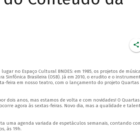
 lugar no Espaço Cultural BNDES: em 1985, os projetos de músic
 Sinfônica Brasileira (OSB). Já em 2010, o erudito e o instrumen
ta-feira em nosso teatro, com o lançamento do projeto Quartas
por dois anos, mas estamos de volta e com novidades! O Quartas
ocorre agora às sextas-feiras. Novo dia, mas a qualidade e talen
nta uma agenda variada de espetáculos semanais, contando co
s, às 19h.