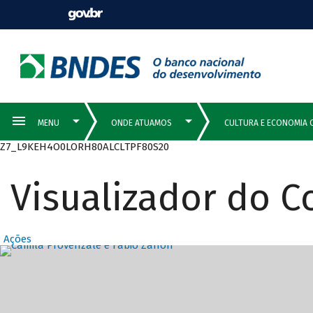
Z7_L9KEH4O0LORH80ALCLTPF80S20
Visualizador do 
Ações
Destaques Prin