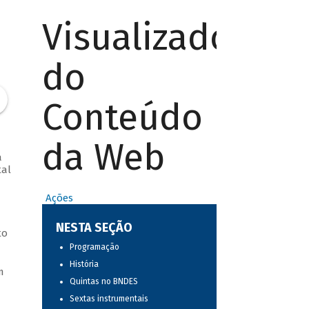
Visualizador
do
Conteúdo
da Web
a
tal
Ações
NESTA SEÇÃO
to
Programação
História
m
Quintas no BNDES
Sextas instrumentais