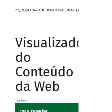
Z7_7QGCHA41LODH60A3OQA8RN14Q3
Visualizador
do
Conteúdo
da Web
Ações
VEJA TAMBÉM