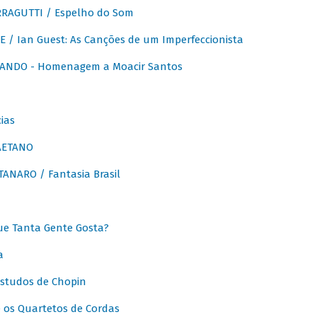
RAGUTTI / Espelho do Som
E / Ian Guest: As Canções de um Imperfeccionista
ANDO - Homenagem a Moacir Santos
ias
AETANO
ANARO / Fantasia Brasil
e Tanta Gente Gosta?
a
Estudos de Chopin
 os Quartetos de Cordas