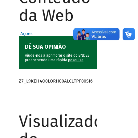
da Web
Ações
DÊ SUA OPINIÃO
Ajude-nos a aprimorar o site do BNDES
preenchendo uma rápida
pesquisa
.
Z7_L9KEH4O0LORH80ALCLTPF80SI6
Visualizador