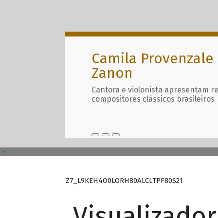
Camila Provenzale 
Zanon
Cantora e violonista apresentam r
compositores clássicos brasileiros
Z7_L9KEH4O0LORH80ALCLTPF80S21
Visualizado