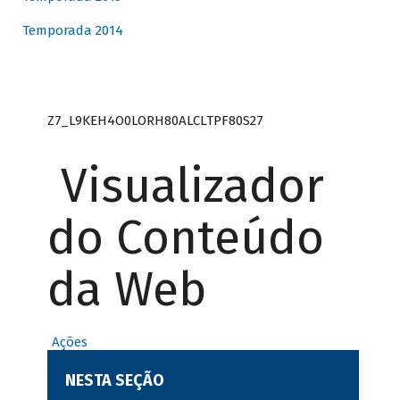
Temporada 2014
Z7_L9KEH4O0LORH80ALCLTPF80S27
Visualizador
do Conteúdo
da Web
Ações
NESTA SEÇÃO