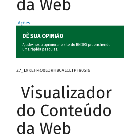
da Web
Ações
DÊ SUA OPINIÃO
Ajude-nos a aprimorar o site do BNDES preenchendo
uma rápida
pesquisa
.
Z7_L9KEH4O0LORH80ALCLTPF80SI6
Visualizador
do Conteúdo
da Web