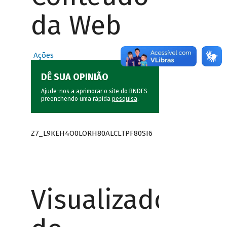
da Web
Ações
DÊ SUA OPINIÃO
Ajude-nos a aprimorar o site do BNDES
preenchendo uma rápida
pesquisa
.
Z7_L9KEH4O0LORH80ALCLTPF80SI6
Visualizador