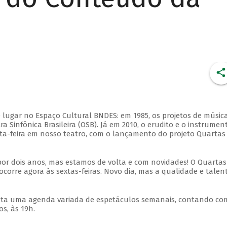
 lugar no Espaço Cultural BNDES: em 1985, os projetos de músic
 Sinfônica Brasileira (OSB). Já em 2010, o erudito e o instrumen
ta-feira em nosso teatro, com o lançamento do projeto Quartas
por dois anos, mas estamos de volta e com novidades! O Quartas
ocorre agora às sextas-feiras. Novo dia, mas a qualidade e talen
nta uma agenda variada de espetáculos semanais, contando co
s, às 19h.