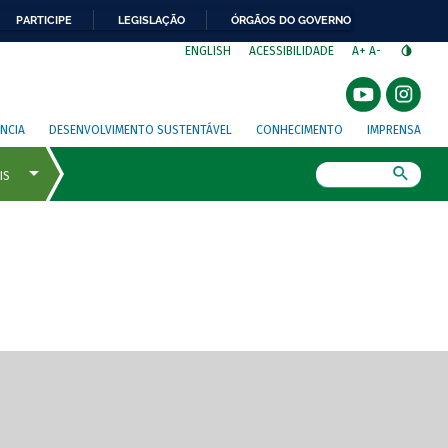
PARTICIPE
LEGISLAÇÃO
ÓRGÃOS DO GOVERNO
⁣
ENGLISH
ACESSIBILIDADE
A+
A-
NCIA
DESENVOLVIMENTO SUSTENTÁVEL
CONHECIMENTO
IMPRENSA
Busca
gem de tela