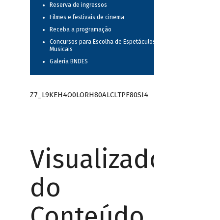
Reserva de ingressos
Filmes e festivais de cinema
Receba a programação
Concursos para Escolha de Espetáculos
Musicais
Galeria BNDES
Z7_L9KEH4O0LORH80ALCLTPF80SI4
Visualizador
do
Conteúdo