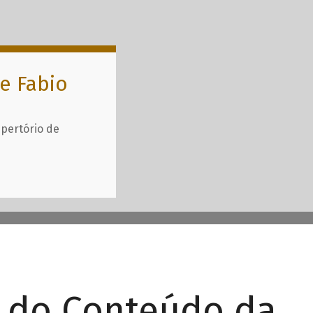
e Fabio
epertório de
r do Conteúdo da