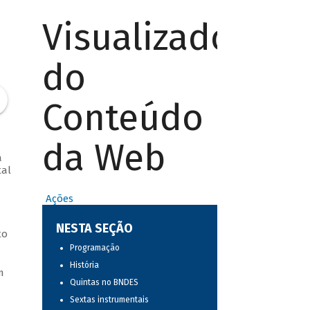
Visualizador
do
Conteúdo
da Web
a
tal
Ações
NESTA SEÇÃO
to
Programação
História
m
Quintas no BNDES
Sextas instrumentais