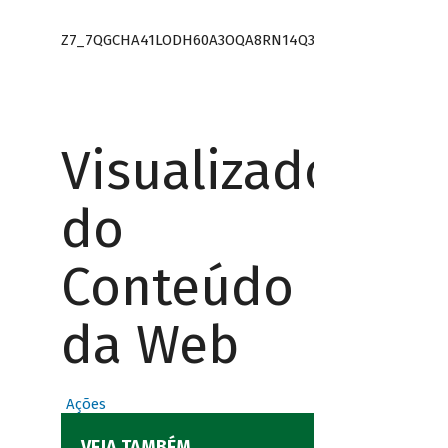
Z7_7QGCHA41LODH60A3OQA8RN14Q3
Visualizador
do
Conteúdo
da Web
Ações
VEJA TAMBÉM