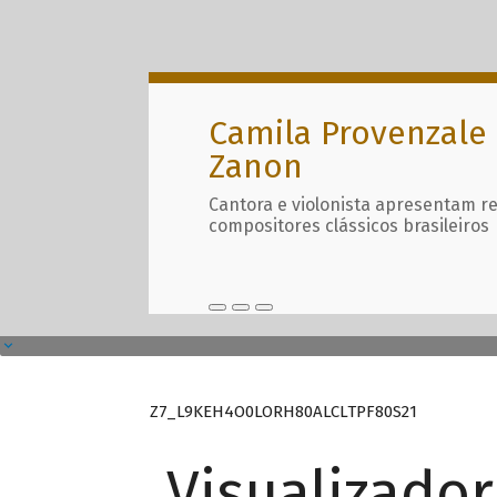
Camila Provenzale 
Zanon
Cantora e violonista apresentam r
compositores clássicos brasileiros
Z7_L9KEH4O0LORH80ALCLTPF80S21
Visualizado