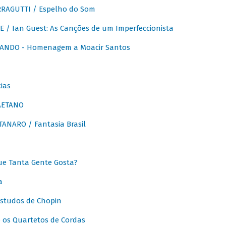
RAGUTTI / Espelho do Som
E / Ian Guest: As Canções de um Imperfeccionista
ANDO - Homenagem a Moacir Santos
ias
AETANO
ANARO / Fantasia Brasil
e Tanta Gente Gosta?
a
Estudos de Chopin
 os Quartetos de Cordas