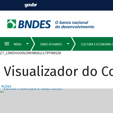
Z7_L9KEH4O0LORH80ALCLTPF80S20
Visualizador do 
Ações
Destaques Prin