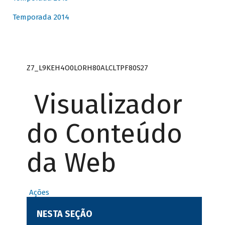
Temporada 2014
Z7_L9KEH4O0LORH80ALCLTPF80S27
Visualizador
do Conteúdo
da Web
Ações
NESTA SEÇÃO