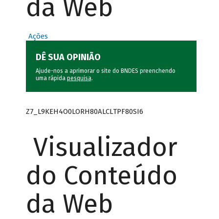
da Web
Ações
DÊ SUA OPINIÃO
Ajude-nos a aprimorar o site do BNDES preenchendo
uma rápida
pesquisa
.
Z7_L9KEH4O0LORH80ALCLTPF80SI6
Visualizador
do Conteúdo
da Web