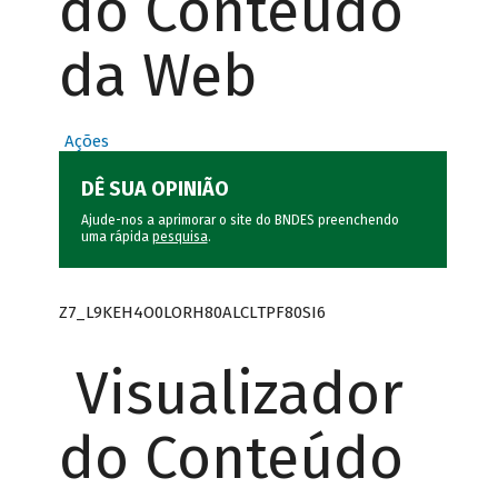
do Conteúdo
da Web
Ações
DÊ SUA OPINIÃO
Ajude-nos a aprimorar o site do BNDES preenchendo
uma rápida
pesquisa
.
Z7_L9KEH4O0LORH80ALCLTPF80SI6
Visualizador
do Conteúdo