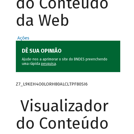
do Conteúdo
da Web
Ações
DÊ SUA OPINIÃO
Ajude-nos a aprimorar o site do BNDES preenchendo
uma rápida
pesquisa
.
Z7_L9KEH4O0LORH80ALCLTPF80SI6
Visualizador
do Conteúdo