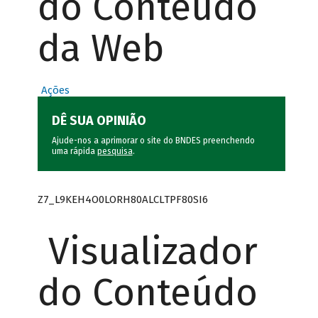
do Conteúdo
da Web
Ações
DÊ SUA OPINIÃO
Ajude-nos a aprimorar o site do BNDES preenchendo
uma rápida
pesquisa
.
Z7_L9KEH4O0LORH80ALCLTPF80SI6
Visualizador
do Conteúdo