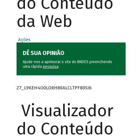
do Conteúdo
da Web
Ações
DÊ SUA OPINIÃO
Ajude-nos a aprimorar o site do BNDES preenchendo
uma rápida
pesquisa
.
Z7_L9KEH4O0LORH80ALCLTPF80SI6
Visualizador
do Conteúdo