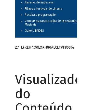
Reserva de ingressos
Filmes e festivais de cinema
Receba a programação
Concursos para Escolha de Espetáculos
Musicais
Galeria BNDES
Z7_L9KEH4O0LORH80ALCLTPF80SI4
Visualizador
do
Conteúdo