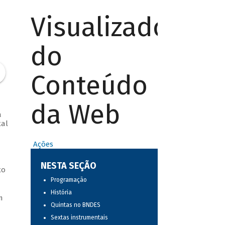
Visualizador
do
Conteúdo
da Web
a
tal
Ações
NESTA SEÇÃO
to
Programação
História
m
Quintas no BNDES
Sextas instrumentais