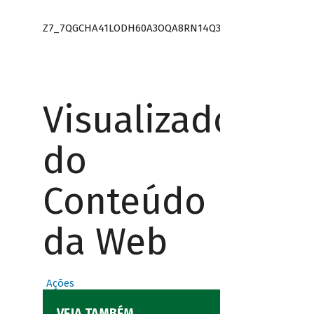
Z7_7QGCHA41LODH60A3OQA8RN14Q3
Visualizador
do
Conteúdo
da Web
Ações
VEJA TAMBÉM