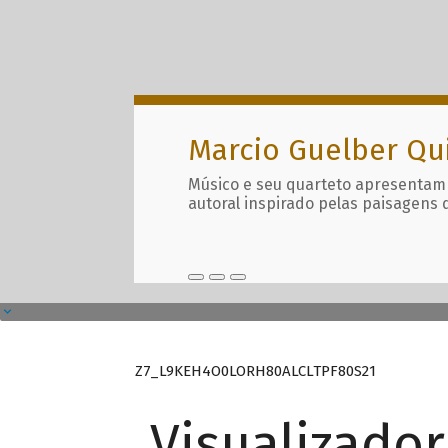
Marcio Guelber Qu
Músico e seu quarteto apresentam
autoral inspirado pelas paisagens 
Z7_L9KEH4O0LORH80ALCLTPF80S21
Visualizado