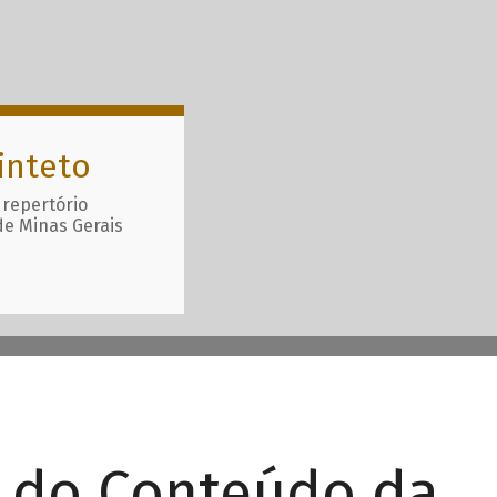
inteto
 repertório
de Minas Gerais
r do Conteúdo da