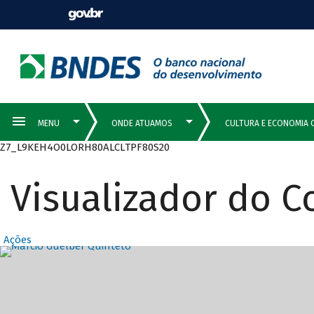
Z7_L9KEH4O0LORH80ALCLTPF80S20
Visualizador do 
Ações
Destaques Prin