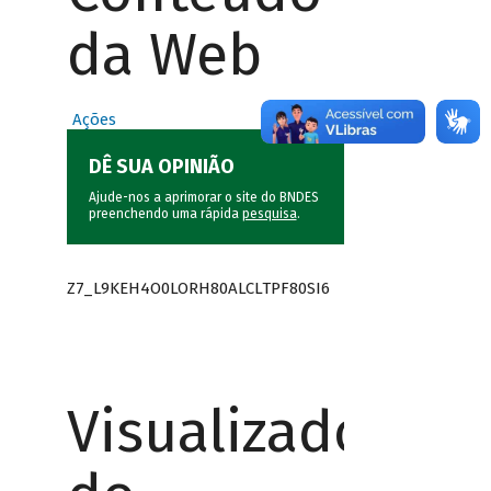
da Web
Ações
DÊ SUA OPINIÃO
Ajude-nos a aprimorar o site do BNDES
preenchendo uma rápida
pesquisa
.
Z7_L9KEH4O0LORH80ALCLTPF80SI6
Visualizador