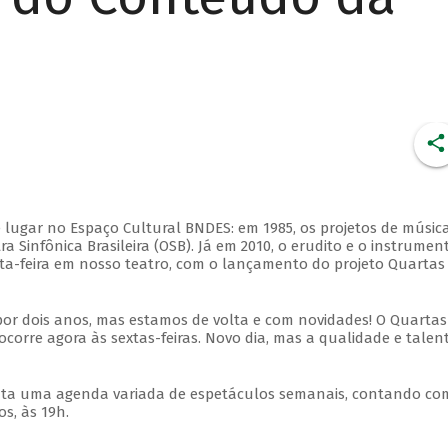
 lugar no Espaço Cultural BNDES: em 1985, os projetos de músic
 Sinfônica Brasileira (OSB). Já em 2010, o erudito e o instrumen
ta-feira em nosso teatro, com o lançamento do projeto Quartas
por dois anos, mas estamos de volta e com novidades! O Quartas
ocorre agora às sextas-feiras. Novo dia, mas a qualidade e talen
nta uma agenda variada de espetáculos semanais, contando co
s, às 19h.