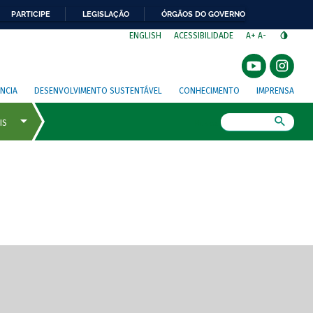
PARTICIPE
LEGISLAÇÃO
ÓRGÃOS DO GOVERNO
⁣
ENGLISH
ACESSIBILIDADE
A+
A-
NCIA
DESENVOLVIMENTO SUSTENTÁVEL
CONHECIMENTO
IMPRENSA
Busca
gem de tela