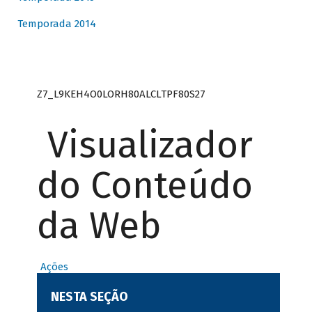
Temporada 2014
Z7_L9KEH4O0LORH80ALCLTPF80S27
Visualizador
do Conteúdo
da Web
Ações
NESTA SEÇÃO