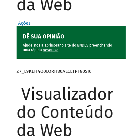
da Web
Ações
DÊ SUA OPINIÃO
Ajude-nos a aprimorar o site do BNDES preenchendo
uma rápida
pesquisa
.
Z7_L9KEH4O0LORH80ALCLTPF80SI6
Visualizador
do Conteúdo
da Web