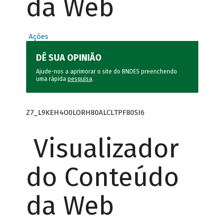
da Web
Ações
DÊ SUA OPINIÃO
Ajude-nos a aprimorar o site do BNDES preenchendo
uma rápida
pesquisa
.
Z7_L9KEH4O0LORH80ALCLTPF80SI6
Visualizador
do Conteúdo
da Web