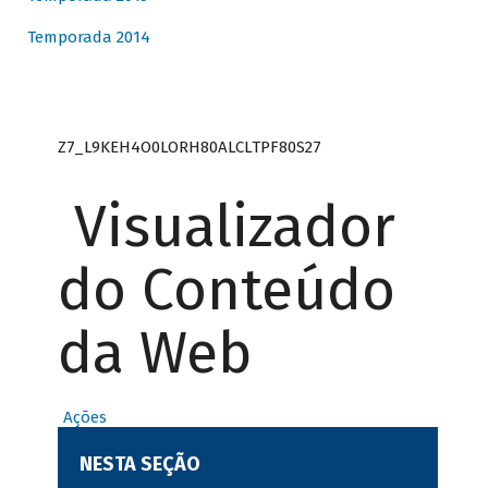
Temporada 2014
Z7_L9KEH4O0LORH80ALCLTPF80S27
Visualizador
do Conteúdo
da Web
Ações
NESTA SEÇÃO