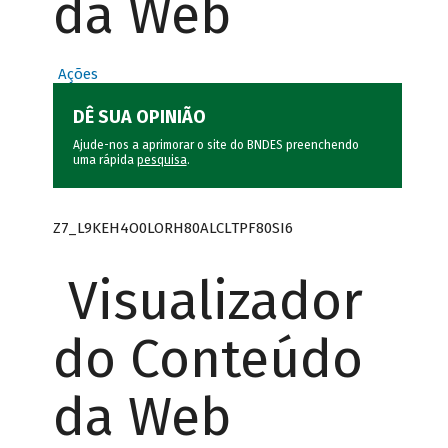
da Web
Ações
DÊ SUA OPINIÃO
Ajude-nos a aprimorar o site do BNDES preenchendo
uma rápida
pesquisa
.
Z7_L9KEH4O0LORH80ALCLTPF80SI6
Visualizador
do Conteúdo
da Web