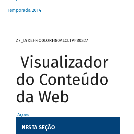
Temporada 2014
Z7_L9KEH4O0LORH80ALCLTPF80S27
Visualizador
do Conteúdo
da Web
Ações
NESTA SEÇÃO