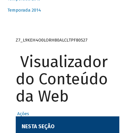
Temporada 2014
Z7_L9KEH4O0LORH80ALCLTPF80S27
Visualizador
do Conteúdo
da Web
Ações
NESTA SEÇÃO