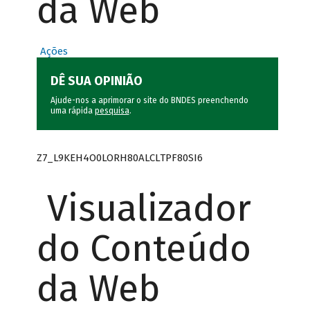
da Web
Ações
DÊ SUA OPINIÃO
Ajude-nos a aprimorar o site do BNDES preenchendo
uma rápida
pesquisa
.
Z7_L9KEH4O0LORH80ALCLTPF80SI6
Visualizador
do Conteúdo
da Web